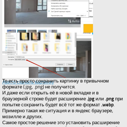
Авито сохранить картинку в гугл хром
То есть просто сохранить картинку в привычном
Авито скачать картинку
формате (.jpg, .png) не получится.
И даже если открыть её в новой вкладке и в
браузерной строке будет расширение
.jpg
или
.png
при
попытке сохранить будет всё тот же формат
.webp
.
Примерно такая же ситуация и в яндекс браузере,
мозилле и других.
Самое простое решение это установить расширение