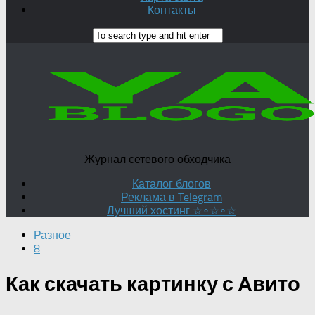
Контакты
Журнал сетевого обходчика
Каталог блогов
Реклама в Telegram
Лучший хостинг ☆∘☆∘☆
Разное
8
Как скачать картинку с Авито