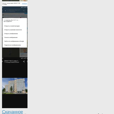
Полная
версия
Авито
Скачивание
картинки
Авито
Скачанное