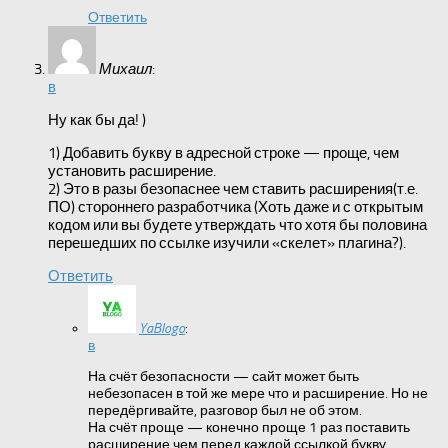
Ответить
Михаил
:
в
Ну как бы да! )
1) Добавить букву в адресной строке — проще, чем
установить расширение.
2) Это в разы безопаснее чем ставить расширения(т.е.
ПО) стороннего разработчика (Хоть даже и с открытым
кодом или вы будете утверждать что хотя бы половина
перешедших по ссылке изучили «скелет» плагина?).
Ответить
YaBlogo
:
в
На счёт безопасности — сайт может быть
небезопасен в той же мере что и расширение. Но не
передёргивайте, разговор был не об этом.
На счёт проще — конечно проще 1 раз поставить
расширение чем перед каждой ссылкой букву