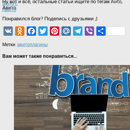
Ну вот и всё, остальные статьи ищите по тегам Avito,
фото с
Авито.
Авито
Понравился блог? Поделись с друзьями ;)
VK
Odnoklassniki
Facebook
Twitter
Pinterest
Mail.Ru
Telegram
Viber
Отпр
Метки:
авито
плагины
Вам может также понравиться...