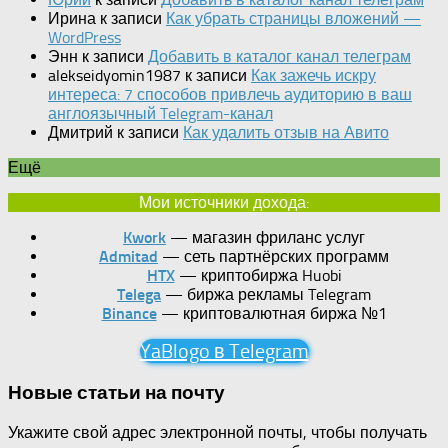
Ирина
к записи
Как убрать страницы вложений —
WordPress
Энн
к записи
Добавить в каталог канал телеграм
alekseidyomin1987
к записи
Как зажечь искру
интереса: 7 способов привлечь аудиторию в ваш
англоязычный Telegram-канал
Дмитрий
к записи
Как удалить отзыв на Авито
Ещё
Мои источники дохода:
Kwork
— магазин фриланс услуг
Admitad
— сеть партнёрских программ
HTX
— криптобиржа Huobi
Telega
— биржа рекламы Telegram
Binance
— криптовалютная биржа №1
YaBlogo в Telegram
Новые статьи на почту
Укажите свой адрес электронной почты, чтобы получать