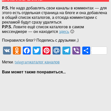
Не надо добавлять свои каналы в комментах — для
P.S.
этого есть отдельная страница на блоге и она добавлена
в общий список каталогов, а отсюда комментарии с
рекламой будут сразу удаляться.
Ловите ещё список каталогов в самом
P.P.S.
мессенджере — он находится
здесь
🙂
Понравился блог? Поделись с друзьями ;)
VK
Odnoklassniki
Facebook
Twitter
Pinterest
Mail.Ru
Telegram
Viber
Отпр
Метки:
telegram
каталог каналов
Вам может также понравиться...