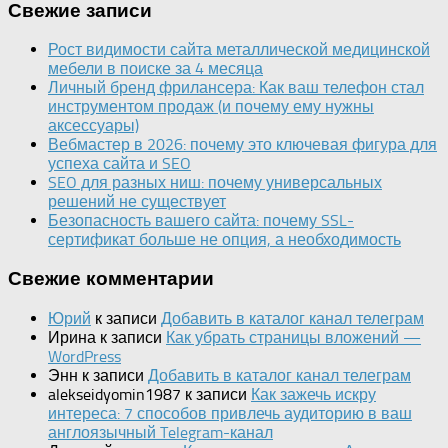
Свежие записи
Рост видимости сайта металлической медицинской
мебели в поиске за 4 месяца
Личный бренд фрилансера: Как ваш телефон стал
инструментом продаж (и почему ему нужны
аксессуары)
Вебмастер в 2026: почему это ключевая фигура для
успеха сайта и SEO
SEO для разных ниш: почему универсальных
решений не существует
Безопасность вашего сайта: почему SSL-
сертификат больше не опция, а необходимость
Свежие комментарии
Юрий
к записи
Добавить в каталог канал телеграм
Ирина
к записи
Как убрать страницы вложений —
WordPress
Энн
к записи
Добавить в каталог канал телеграм
alekseidyomin1987
к записи
Как зажечь искру
интереса: 7 способов привлечь аудиторию в ваш
англоязычный Telegram-канал