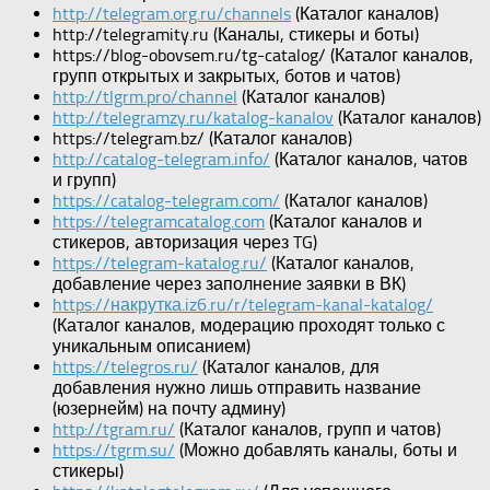
http://telegram.org.ru/channels
(Каталог каналов)
http://telegramity.ru (Каналы, стикеры и боты)
https://blog-obovsem.ru/tg-catalog/ (Каталог каналов,
групп открытых и закрытых, ботов и чатов)
http://tlgrm.pro/channel
(Каталог каналов)
http://telegramzy.ru/katalog-kanalov
(Каталог каналов)
https://telegram.bz/ (Каталог каналов)
http://catalog-telegram.info/
(Каталог каналов, чатов
и групп)
https://catalog-telegram.com/
(Каталог каналов)
https://telegramcatalog.com
(Каталог каналов и
стикеров, авторизация через TG)
https://telegram-katalog.ru/
(Каталог каналов,
добавление через заполнение заявки в ВК)
https://накрутка.iz6.ru/r/telegram-kanal-katalog/
(Каталог каналов, модерацию проходят только с
уникальным описанием)
https://telegros.ru/
(Каталог каналов, для
добавления нужно лишь отправить название
(юзернейм) на почту админу)
http://tgram.ru/
(Каталог каналов, групп и чатов)
https://tgrm.su/
(Можно добавлять каналы, боты и
стикеры)