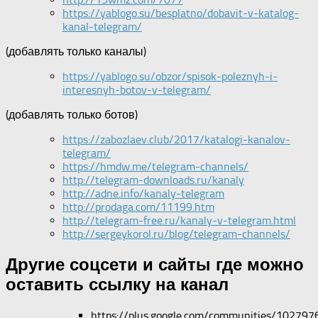
https://yablogo.su/besplatno/dobavit-v-katalog-
kanal-telegram/
(добавлять только каналы)
https://yablogo.su/obzor/spisok-poleznyh-i-
interesnyh-botov-v-telegram/
(добавлять только ботов)
https://zabozlaev.club/2017/katalogi-kanalov-
telegram/
https://hmdw.me/telegram-channels/
http://telegram-downloads.ru/kanaly
http://adne.info/kanaly-telegram
http://prodaga.com/11199.htm
http://telegram-free.ru/kanaly-v-telegram.html
http://sergeykorol.ru/blog/telegram-channels/
Другие соцсети и сайты где можно
оставить ссылку на канал
https://plus.google.com/communities/1027