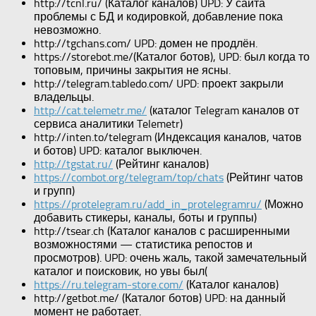
http://tcnl.ru/ (Каталог каналов) UPD: У сайта
проблемы с БД и кодировкой, добавление пока
невозможно.
http://tgchans.com/ UPD: домен не продлён.
https://storebot.me/(Каталог ботов), UPD: был когда то
топовым, причины закрытия не ясны.
http://telegram.tabledo.com/ UPD: проект закрыли
владельцы.
http://cat.telemetr.me/
(каталог Telegram каналов от
сервиса аналитики Telemetr)
http://inten.to/telegram (Индексация каналов, чатов
и ботов) UPD: каталог выключен.
http://tgstat.ru/
(Рейтинг каналов)
https://combot.org/telegram/top/chats
(Рейтинг чатов
и групп)
https://protelegram.ru/add_in_protelegramru/
(Можно
добавить стикеры, каналы, боты и группы)
http://tsear.ch (Каталог каналов с расширенными
возможностями — статистика репостов и
просмотров). UPD: очень жаль, такой замечательный
каталог и поисковик, но увы был(
https://ru.telegram-store.com/
(Каталог каналов)
http://getbot.me/ (Каталог ботов) UPD: на данный
момент не работает.