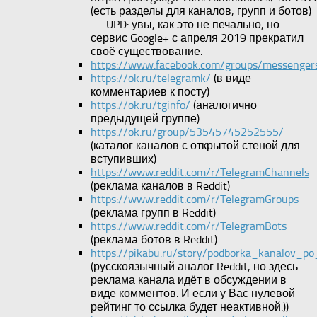
(есть разделы для каналов, групп и ботов)
— UPD: увы, как это не печально, но
сервис Google+ с апреля 2019 прекратил
своё существование.
https://www.facebook.com/groups/messenger
https://ok.ru/telegramk/
(в виде
комментариев к посту)
https://ok.ru/tginfo/
(аналогично
предыдущей группе)
https://ok.ru/group/53545745252555/
(каталог каналов с открытой стеной для
вступивших)
https://www.reddit.com/r/TelegramChannels
(реклама каналов в Reddit)
https://www.reddit.com/r/TelegramGroups
(реклама групп в Reddit)
https://www.reddit.com/r/TelegramBots
(реклама ботов в Reddit)
https://pikabu.ru/story/podborka_kanalov_
(русскоязычный аналог Reddit, но здесь
реклама канала идёт в обсуждении в
виде комментов. И если у Вас нулевой
рейтинг то ссылка будет неактивной.))