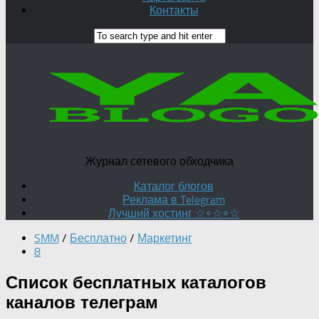
Контакты
Журнал сетевого обходчика
Каталог блогов
Реклама в Telegram
Лучший хостинг ☆∘☆∘☆
SMM
/
Бесплатно
/
Маркетинг
8
Список бесплатных каталогов
каналов телеграм