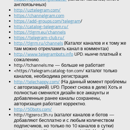
англоязычных)
http://uztelegram.com/
https://channelgram.com
https://add-groups.com/telegram
/
http://catalog-telegram.ru/
https://tlgrm.eu/channels
https://telegram-club.ru/
http://tlgrm.ru/channels
(Каталог каналов и к тому же
там можно отрекламить канал в комментах)
http://www.telegrambots.info
UPD: нынче платный к
сожалению.
http://tchannels.me — больше не работает
<https://telegram.catalog-ton.com/ каталог только
каналов, необходима регистрация.
http://telechappy.com/
(На данный момент проблемы
с авторизацией). UPD: Проект снова в деле) Хоть и
полностью сменился дизайн все аккаунты и
добавленные ранее каналы сохранены,
авторизация работает корректно.
http://50bots.com/
http://tgzero.c3h.ru (каталог каналов и ботов —
добавляют бесплатно и с любым количеством
подписчиков, но только по 10 каналов в сутки)