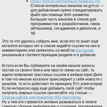
https://github.com/byrdacov/telegram-list
(Список интересных каналов на github —
для добавления нужно отредактировать
файл при помощи WIKI-разметки.
Большая часть каналов в списке для
программистов и разработчиков, гиков,
айтишников, сисадминов и девопсов, и
тд)
Это то что удалось собрать мне, если кто то знает ещё
каталоги которых нет в списке кидайте ссылки на них в
комментариях или свяжитесь со мной по
контактам
указанным в соответствующем разделе и я добавлю.
Кстати если Вы публикуете на своём канале анонсы
постов со своего блога или просто линки на сайт, то
ждите появления трастовых ссылок в вебмастере) Дело
в том что многие каталоги транслируют у себя новости с
каналов, то есть работают по принципу RSS агрегаторов.
Если интересно куда ещё добавить свой сайт чтобы
получить жирных ссылок прочитайте эту статью —
Список сайтов для поднятия тИЦ бесплатно
.
Ну а тем кто стремится активно развиваться в телеге
советую сборник информации о создании, продвижении