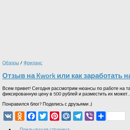
Обзоры
/
Фриланс
Отзыв на Kwork или как заработать 
Всем привет! Сегодня рассмотрим нюансы по работе на та
фиксированную цену в 500 рублей и разместить их может...
Понравился блог? Поделись с друзьями ;)
VK
Odnoklassniki
Facebook
Twitter
Pinterest
Mail.Ru
Telegram
Viber
Отпр
← Предыдущая страница