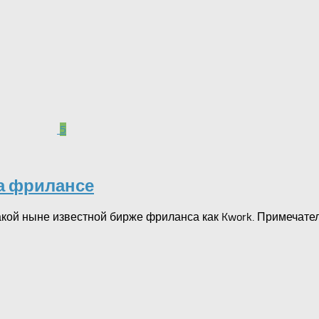
5
на фрилансе
кой ныне известной бирже фриланса как Kwork. Примечатель
авить