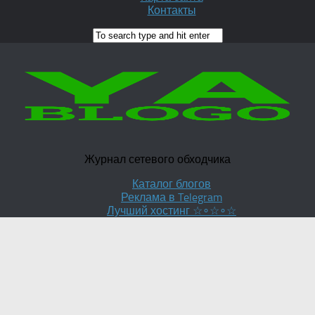
Контакты
Журнал сетевого обходчика
Каталог блогов
Реклама в Telegram
Лучший хостинг ☆∘☆∘☆