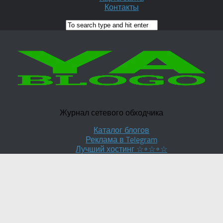
Контакты
Журнал сетевого обходчика
Каталог блогов
Реклама в Telegram
Лучший хостинг ☆∘☆∘☆