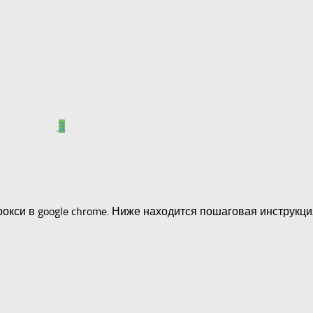
3
прокси в google chrome. Ниже находится пошаговая инструкц
авить